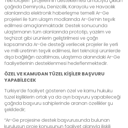
Teknolojileri” projelerinin desteklemesi amacıyla çıkılan
çağrıda Demiryolu, Denizcilik, Karayolu ve Havacılık
alanlarında elektronik haberleşme temelli Ar-Ge
projeleri ile tüm ulaşım modlarında Ar-Ge’nin teşvik
edilmesi amaçlanmaktadır. Destek sonucunda
ulaştırmanın tüm alanlarında prototip, yazılım ve
teçhizat gibi ürünlerin geliştirilmesi ve çağrı
kapsamında Ar-Ge desteği verilecek projeler ile yerli
ve milli üretimin teşvik edilmesi, ileri teknoloji ürünlerde
dışa bağlılığın azaltılması, ulaştırma alanındaki Ar-Ge
faaliyetlerinin desteklenmesi hedeflenmektedir.
ÖZEL VE KAMUDAN TÜZEL KİŞİLER BAŞVURU
YAPABİLECEK
Türkiye’de faaliyet gösteren özel ve kamu hukuku
tüzel kişiliklerin ortak ya da ayrı başvuru yapabileceği
çağrıda başvuru sahiplerinde aranan özellikler şu
şekildedir;
“Ar-Ge projesine destek başvurusunda bulunan
kuruluşun proje konusunun faaliyet alanıyla ilişkili