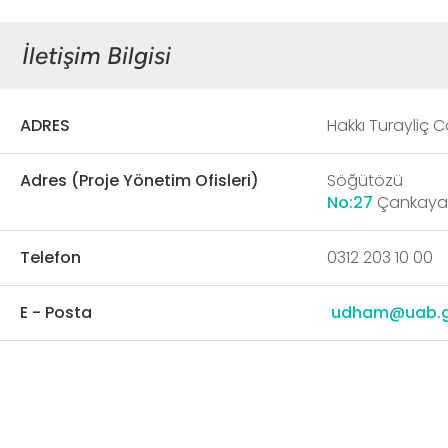
İletişim Bilgisi
ADRES
Hakkı Turayliç 
Adres (Proje Yönetim Ofisleri)
Söğütözü 
No:27
Çankaya
Telefon
0312 203 10 00
E - Posta
udham@uab.g