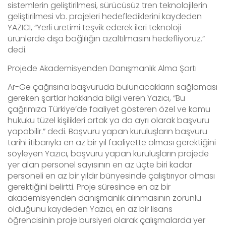
sistemlerin geliştirilmesi, sürücüsüz tren teknolojilerin
geliştirilmesi vb. projeleri hedeflediklerini kaydeden
YAZICI, “Yerli üretimi teşvik ederek ileri teknoloji
ürünlerde dışa bağlılığın azaltılmasını hedefliyoruz.”
dedi.
Projede Akademisyenden Danışmanlık Alma Şartı
Ar-Ge çağrısına başvuruda bulunacakların sağlaması
gereken şartlar hakkında bilgi veren Yazıcı, “Bu
çağrımıza Türkiye’de faaliyet gösteren özel ve kamu
hukuku tüzel kişilikleri ortak ya da ayrı olarak başvuru
yapabilir.” dedi. Başvuru yapan kuruluşların başvuru
tarihi itibarıyla en az bir yıl faaliyette olması gerektiğini
söyleyen Yazıcı, başvuru yapan kuruluşların projede
yer alan personel sayısının en az üçte biri kadar
personeli en az bir yıldır bünyesinde çalıştırıyor olması
gerektiğini belirtti. Proje süresince en az bir
akademisyenden danışmanlık alınmasının zorunlu
olduğunu kaydeden Yazıcı, en az bir lisans
öğrencisinin proje bursiyeri olarak çalışmalarda yer